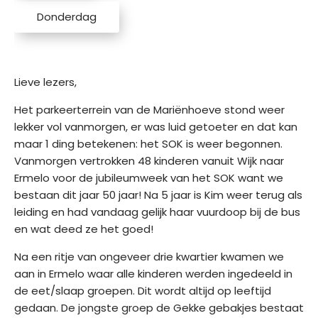
Donderdag
s
i
e
Lieve lezers,
S
p
Het parkeerterrein van de Mariënhoeve stond weer
o
lekker vol vanmorgen, er was luid getoeter en dat kan
n
maar 1 ding betekenen: het SOK is weer begonnen.
s
Vanmorgen vertrokken 48 kinderen vanuit Wijk naar
o
Ermelo voor de jubileumweek van het SOK want we
r
bestaan dit jaar 50 jaar! Na 5 jaar is Kim weer terug als
e
leiding en had vandaag gelijk haar vuurdoop bij de bus
n
en wat deed ze het goed!
Na een ritje van ongeveer drie kwartier kwamen we
K
aan in Ermelo waar alle kinderen werden ingedeeld in
a
de eet/slaap groepen. Dit wordt altijd op leeftijd
m
gedaan. De jongste groep de Gekke gebakjes bestaat
p