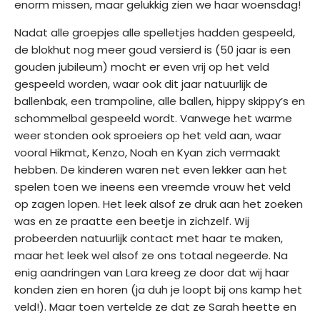
enorm missen, maar gelukkig zien we haar woensdag!
Nadat alle groepjes alle spelletjes hadden gespeeld,
de blokhut nog meer goud versierd is (50 jaar is een
gouden jubileum) mocht er even vrij op het veld
gespeeld worden, waar ook dit jaar natuurlijk de
ballenbak, een trampoline, alle ballen, hippy skippy’s en
schommelbal gespeeld wordt. Vanwege het warme
weer stonden ook sproeiers op het veld aan, waar
vooral Hikmat, Kenzo, Noah en Kyan zich vermaakt
hebben. De kinderen waren net even lekker aan het
spelen toen we ineens een vreemde vrouw het veld
op zagen lopen. Het leek alsof ze druk aan het zoeken
was en ze praatte een beetje in zichzelf. Wij
probeerden natuurlijk contact met haar te maken,
maar het leek wel alsof ze ons totaal negeerde. Na
enig aandringen van Lara kreeg ze door dat wij haar
konden zien en horen (ja duh je loopt bij ons kamp het
veld!). Maar toen vertelde ze dat ze Sarah heette en