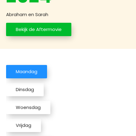
Abraham en Sarah
Bekijk de Aftermovie
H
o
m
Maandag
e
Dinsdag
O
n
z
Woensdag
e
m
Vrijdag
i
s