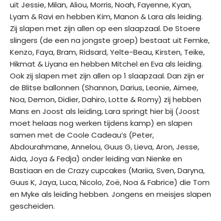
uit Jessie, Milan, Aliou, Morris, Noah, Fayenne, Kyan,
e
Lyam & Ravi en hebben Kim, Manon & Lara als leiding.
n
Zij slapen met zijn allen op een slaapzaal. De Stoere
slingers (de een na jongste groep) bestaat uit Femke,
H
Kenzo, Faya, Bram, Ridsard, Yelte-Beau, Kirsten, Teike,
e
Hikmat & Liyana en hebben Mitchel en Eva als leiding.
l
Ook zij slapen met zijn allen op 1 slaapzaal. Dan zijn er
p
de Blitse ballonnen (Shannon, Darius, Leonie, Aimee,
e
Noa, Demon, Didier, Dahiro, Lotte & Romy) zij hebben
n
Mans en Joost als leiding, Lara springt hier bij (Joost
?
moet helaas nog werken tijdens kamp) en slapen
samen met de Coole Cadeau’s (Peter,
W
Abdourahmane, Annelou, Guus G, Lieva, Aron, Jesse,
i
Aida, Joya & Fedja) onder leiding van Nienke en
e
Bastiaan en de Crazy cupcakes (Mariia, Sven, Daryna,
z
Guus K, Jaya, Luca, Nicolo, Zoë, Noa & Fabrice) die Tom
i
en Myke als leiding hebben. Jongens en meisjes slapen
j
gescheiden.
n
w