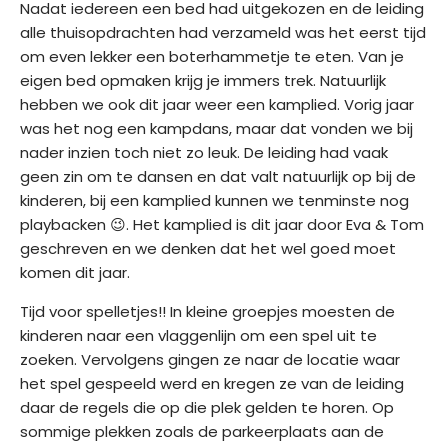
Nadat iedereen een bed had uitgekozen en de leiding
i
alle thuisopdrachten had verzameld was het eerst tijd
j
om even lekker een boterhammetje te eten. Van je
?
eigen bed opmaken krijg je immers trek. Natuurlijk
hebben we ook dit jaar weer een kamplied. Vorig jaar
G
was het nog een kampdans, maar dat vonden we bij
e
nader inzien toch niet zo leuk. De leiding had vaak
g
geen zin om te dansen en dat valt natuurlijk op bij de
e
kinderen, bij een kamplied kunnen we tenminste nog
v
playbacken 😉. Het kamplied is dit jaar door Eva & Tom
e
geschreven en we denken dat het wel goed moet
n
komen dit jaar.
s
Tijd voor spelletjes!! In kleine groepjes moesten de
kinderen naar een vlaggenlijn om een spel uit te
zoeken. Vervolgens gingen ze naar de locatie waar
het spel gespeeld werd en kregen ze van de leiding
daar de regels die op die plek gelden te horen. Op
sommige plekken zoals de parkeerplaats aan de